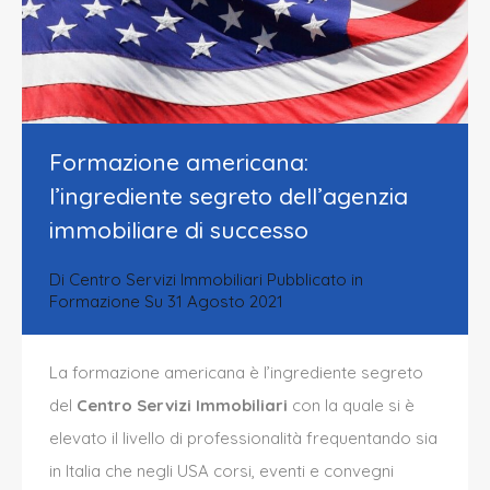
Formazione americana:
l’ingrediente segreto dell’agenzia
immobiliare di successo
Di
Centro Servizi Immobiliari
Pubblicato in
Formazione
Su
31 Agosto 2021
La formazione americana
è
l’ingrediente segreto
del
Centro Servizi Immobiliari
con la quale si è
elevato il livello di professionalità frequentando sia
in Italia che negli USA corsi, eventi e convegni