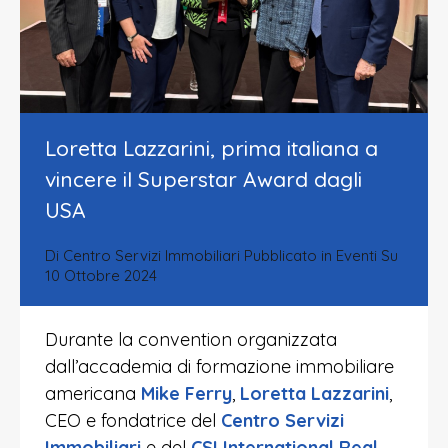
Loretta Lazzarini, prima italiana a
vincere il Superstar Award dagli
USA
Di
Centro Servizi Immobiliari
Pubblicato in
Eventi
Su
10 Ottobre 2024
Durante la convention organizzata
dall’accademia di formazione immobiliare
americana
Mike Ferry
,
Loretta Lazzarini
,
CEO e fondatrice del
Centro Servizi
Immobiliari
e del
CSI International Real