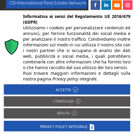
CSI International Real Estate Network
Formazione immobiliare
Intermediazione
Informativa ai sensi del Regolamento UE 2016/679
(GDPR)
Utilizziamo i cookies per personalizzare contenuti ed
Investimenti immobiliari
Vendere casa
annunci, per fornire funzionalità dei social media e
per analizzare il nostro traffico. Condividiamo inoltre
informazioni sul modo in cui utilizza il nostro sito con
© 2024. Centro Servizi Immobiliari srl | Mandello del Lario
i nostri partner che si occupano di analisi dei dati
web, pubblicità e social media, i quali potrebbero
23826 (LC) Via Dante Alighieri, 22 | P.Iva/CF 02262270131 |
combinarle con altre informazioni che ha fornito loro
Iscritta alla CCIAA di Lecco REA LC-283092 Capitale
o che hanno raccolto dal suo utilizzo dei loro servizi.
Puoi trovare maggiori informazioni e dettagli sulla
Sociale Euro 10.400,00 I.V. | PEC:
nostra pagina
Privacy policy integrale.
centroserviziimmobiliare@pec.it
| Alcune immagini del sito
ACCETTA
sono utilizzate su licenza di Shutterstock.com e rispettivi
CONFIGURA
autori
Designed by
ShareNow!
RIFIUTA
PRIVACY POLICY INTEGRALE