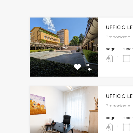
UFFICIO L
Proponiamo i
bagni
super
1
UFFICIO L
Proponiamo i
bagni
super
1