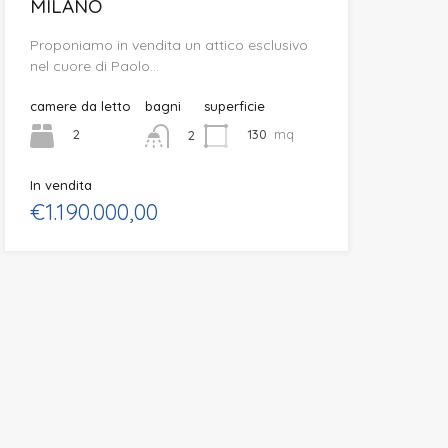
MILANO
Proponiamo in vendita un attico esclusivo
nel cuore di Paolo…
camere da letto
bagni
superficie
2
130
mq
2
In vendita
€1.190.000,00