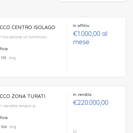
In affitto
ECCO CENTRO ISOLAGO
€1.000,00 al
n locazione un luminoso…
mese
ficie
mq
110
In vendita
ECCO ZONA TURATI
€220.000,00
n vendita ampio e…
ficie
mq
104
Di