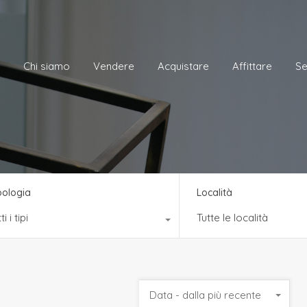
me
Chi siamo
Vendere
Acquistare
Affittare
Chi siamo
Vendere
Acquistare
Affittare
Se
pologia
Località
ti i tipi
Tutte le località
Data - dalla più recente