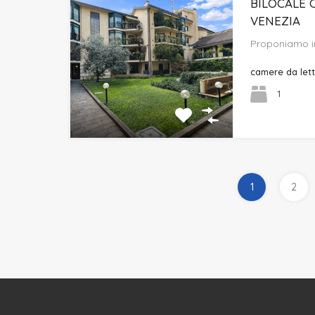
BILOCALE 
VENEZIA
Proponiamo in
camere da let
1
1
2