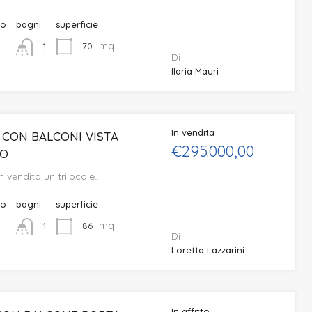
to
bagni
superficie
mq
70
1
Di
Ilaria Mauri
In vendita
 CON BALCONI VISTA
€295.000,00
CO
 vendita un trilocale…
to
bagni
superficie
mq
86
1
Di
Loretta Lazzarini
In affitto