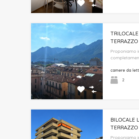
TRILOCALE
TERRAZZO
Proponiamo in 
completamen
camere da let
2
BILOCALE
TERRAZZO
Proponiamo in