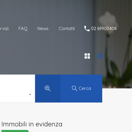
Servizi
FAQ
News
Contatti
02 69900408
rvizi
FAQ
News
Contatti
02 69900408
Cerca
Immobili in evidenza