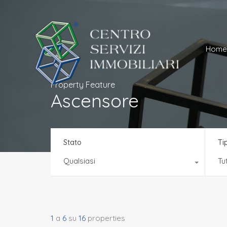
Ho
Home
Property Feature
Ascensore
Stato
Ti
Qualsiasi
Tut
1
a
6
su
16
properties