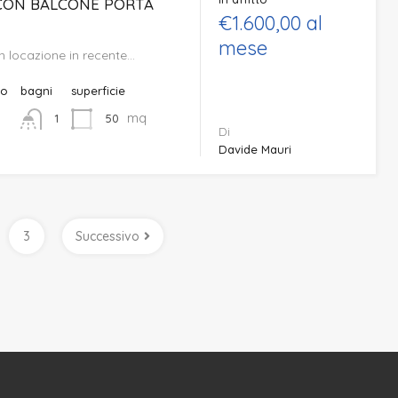
CON BALCONE PORTA
€1.600,00 al
mese
 locazione in recente…
to
bagni
superficie
mq
50
1
Di
Davide Mauri
3
Successivo