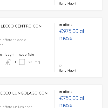
Ilaria Mauri
In affitto
 LECCO CENTRO CON
€975,00 al
mese
affitto trilocale
te…
to
bagni
superficie
mq
90
1
Di
Ilaria Mauri
In affitto
 LECCO LUNGOLAGO CON
€750,00 al
mese
 affitto un luminoso…