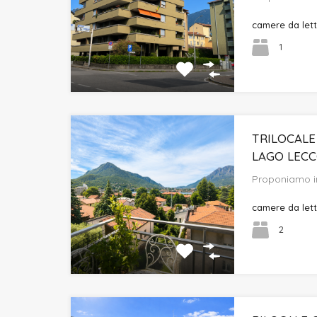
camere da let
1
TRILOCALE
LAGO LEC
Proponiamo in
camere da let
2