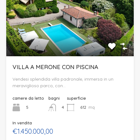
VILLA A MERONE CON PISCINA
Vendesi splendida villa padronale, immersa in un
meraviglioso parco, con…
camere da letto
bagni
superficie
5
612
mq
4
In vendita
€1.450.000,00