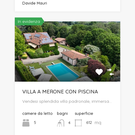
Davide Mauri
In evidenza
VILLA A MERONE CON PISCINA
Vendesi splendida villa padronale, immersa…
camere da letto
bagni
superficie
mq
5
612
4