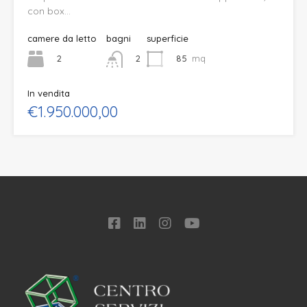
con box…
camere da letto
bagni
superficie
2
85
mq
2
In vendita
€1.950.000,00