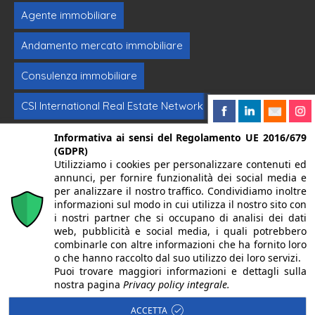
Agente immobiliare
Andamento mercato immobiliare
Consulenza immobiliare
CSI International Real Estate Network
Formazione immobiliare
Intermediazione
Informativa ai sensi del Regolamento UE 2016/679
(GDPR)
Utilizziamo i cookies per personalizzare contenuti ed
Investimenti immobiliari
Vendere casa
annunci, per fornire funzionalità dei social media e
per analizzare il nostro traffico. Condividiamo inoltre
informazioni sul modo in cui utilizza il nostro sito con
© 2024. Centro Servizi Immobiliari srl | Mandello del Lario
i nostri partner che si occupano di analisi dei dati
web, pubblicità e social media, i quali potrebbero
23826 (LC) Via Dante Alighieri, 22 | P.Iva/CF 02262270131 |
combinarle con altre informazioni che ha fornito loro
Iscritta alla CCIAA di Lecco REA LC-283092 Capitale
o che hanno raccolto dal suo utilizzo dei loro servizi.
Puoi trovare maggiori informazioni e dettagli sulla
Sociale Euro 10.400,00 I.V. | PEC:
nostra pagina
Privacy policy integrale.
centroserviziimmobiliare@pec.it
| Alcune immagini del sito
ACCETTA