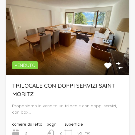
VENDUTO
TRILOCALE CON DOPPI SERVIZI SAINT
MORITZ
Proponiamo in vendita un trilocale con doppi servizi,
con box…
camere da letto
bagni
superficie
2
85
mq
2