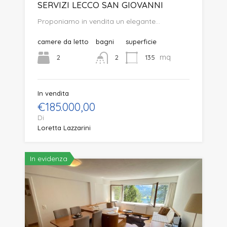
SERVIZI LECCO SAN GIOVANNI
Proponiamo in vendita un elegante…
camere da letto
bagni
superficie
mq
2
135
2
In vendita
€185.000,00
Di
Loretta Lazzarini
In evidenza