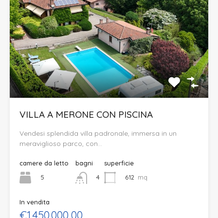
VILLA A MERONE CON PISCINA
Vendesi splendida villa padronale, immersa in un
meraviglioso parco, con…
camere da letto
bagni
superficie
5
612
mq
4
In vendita
€1.450.000,00