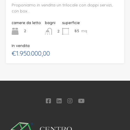
Proponiamo in vendita un trilocale con doppi servizi,
con box…
camere da letto
bagni
superficie
2
85
mq
2
In vendita
€1.950.000,00