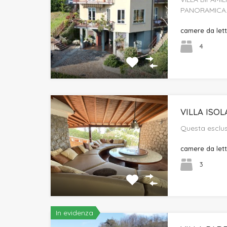
PANORAMICA
camere da let
4
VILLA ISOL
Questa esclusi
camere da let
3
In evidenza