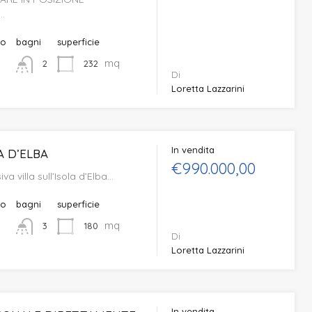
…
to
bagni
superficie
mq
232
2
Di
Loretta Lazzarini
In vendita
A D’ELBA
€990.000,00
va villa sull’Isola d’Elba…
to
bagni
superficie
mq
180
3
Di
Loretta Lazzarini
In vendita