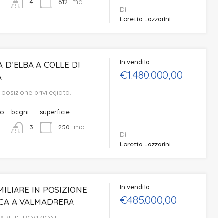
mq
612
4
Di
Loretta Lazzarini
In vendita
A D’ELBA A COLLE DI
€1.480.000,00
A
 posizione privilegiata…
to
bagni
superficie
mq
250
3
Di
Loretta Lazzarini
In vendita
MILIARE IN POSIZIONE
€485.000,00
CA A VALMADRERA
LIARE IN POSIZIONE