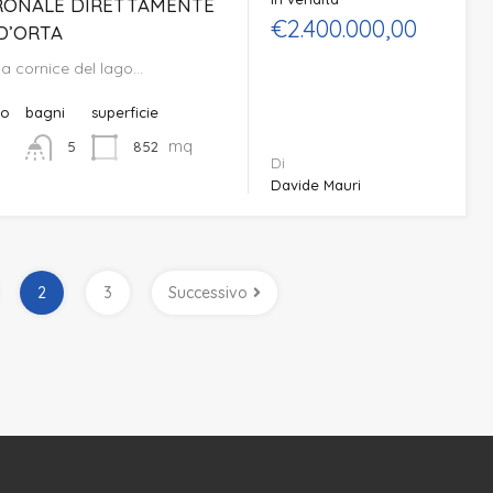
DRONALE DIRETTAMENTE
€2.400.000,00
D’ORTA
da cornice del lago…
to
bagni
superficie
mq
852
5
Di
Davide Mauri
2
3
Successivo