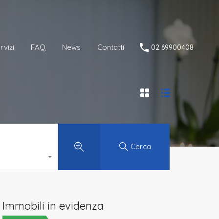
Servizi
FAQ
News
Contatti
02 69900408
rvizi
FAQ
News
Contatti
02 69900408
Cerca
Immobili in evidenza