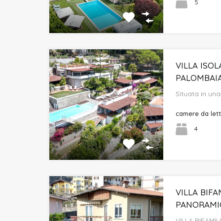
5
VILLA ISOL
PALOMBAI
Situata in una
camere da let
4
VILLA BIFA
PANORAMI
VILLA BIFAMI