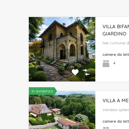
VILLA BIFA
GIARDINO
Nel comune di
camere da let
4
In evidenza
VILLA A M
Vendesi splen
camere da let