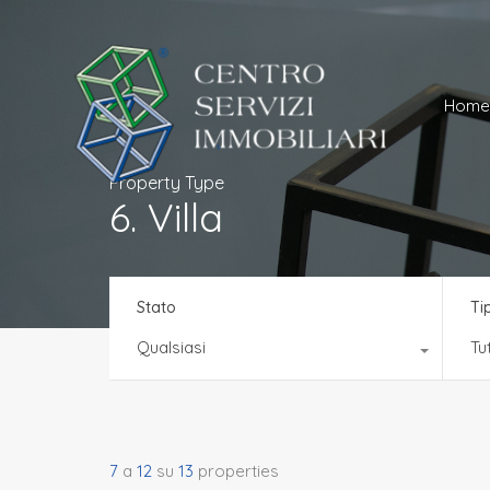
Ho
Home
Property Type
6. Villa
Stato
Ti
Qualsiasi
Tut
7
a
12
su
13
properties