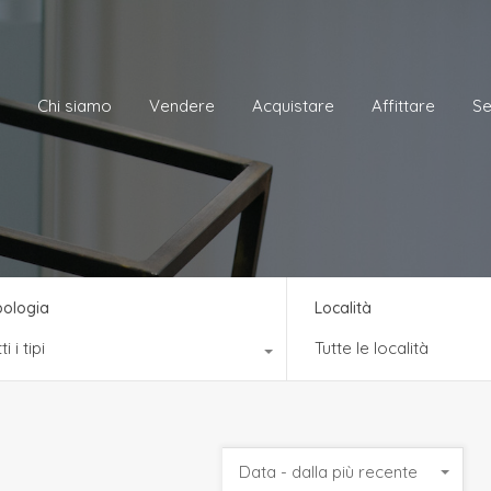
me
Chi siamo
Vendere
Acquistare
Affittare
Chi siamo
Vendere
Acquistare
Affittare
Se
pologia
Località
ti i tipi
Tutte le località
Data - dalla più recente