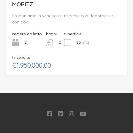
MORITZ
Proponiamo in vendita un trilocale con doppi servizi,
con box…
camere da letto
bagni
superficie
2
85
mq
2
In vendita
€1.950.000,00