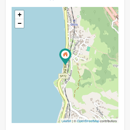
+
−
Leaflet
| ©
OpenStreetMap
contributors