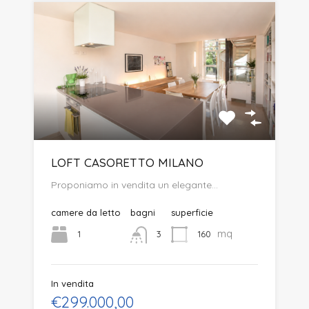
LOFT CASORETTO MILANO
Proponiamo in vendita un elegante…
camere da letto
bagni
superficie
mq
1
160
3
In vendita
€299.000,00