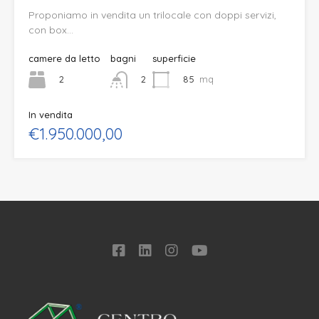
Proponiamo in vendita un trilocale con doppi servizi,
con box…
camere da letto
bagni
superficie
2
85
mq
2
In vendita
€1.950.000,00