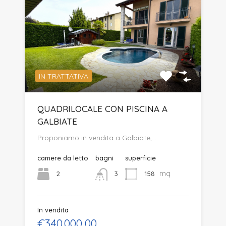
IN TRATTATIVA
QUADRILOCALE CON PISCINA A
GALBIATE
Proponiamo in vendita a Galbiate,…
camere da letto
bagni
superficie
mq
2
158
3
In vendita
€340.000,00