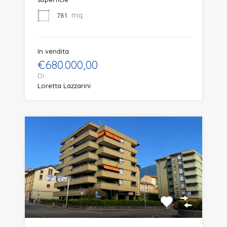
mq
781
In vendita
€680.000,00
Di
Loretta Lazzarini