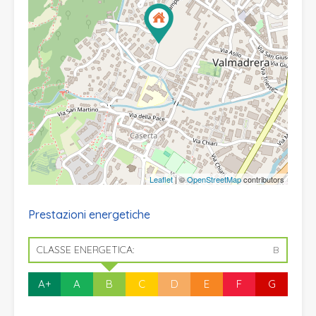
Leaflet
| ©
OpenStreetMap
contributors
Prestazioni energetiche
CLASSE ENERGETICA:
B
A+
A
B
C
D
E
F
G