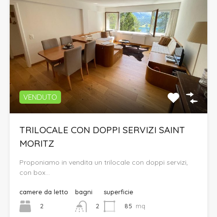
VENDUTO
TRILOCALE CON DOPPI SERVIZI SAINT
MORITZ
Proponiamo in vendita un trilocale con doppi servizi,
con box…
camere da letto
bagni
superficie
2
85
mq
2