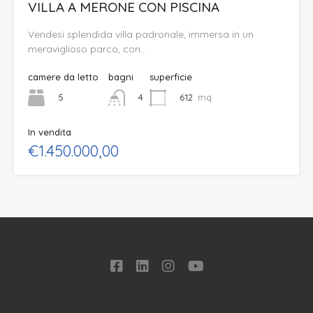
VILLA A MERONE CON PISCINA
Vendesi splendida villa padronale, immersa in un
meraviglioso parco, con…
camere da letto
bagni
superficie
5
612
mq
4
In vendita
€1.450.000,00