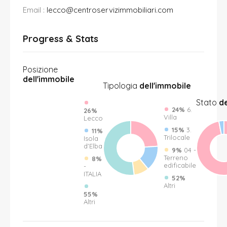
Email :
lecco@centroservizimmobiliari.com
Progress & Stats
Posizione
dell'immobile
Tipologia
dell'immobile
Stato
de
24%
6.
26%
Villa
Lecco
15%
3.
11%
Trilocale
Isola
d'Elba
9%
04 -
Terreno
8%
edificabile
-
ITALIA
52%
Altri
55%
Altri