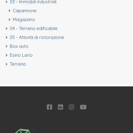
03 - Immobili industriali
Capannone
Magazzino
04 - Terreno edificabile
05 - Attività di ristorazione
Box auto
Esino Lario
Terreno