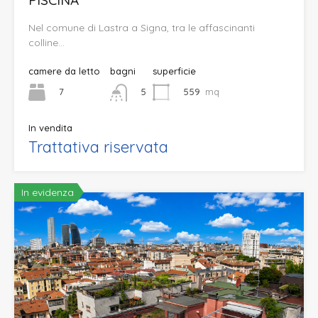
PISCINA
Nel comune di Lastra a Signa, tra le affascinanti
colline…
camere da letto
bagni
superficie
7
559
mq
5
In vendita
Trattativa riservata
In evidenza