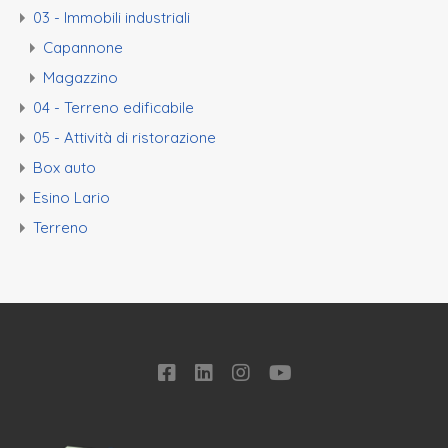
03 - Immobili industriali
Capannone
Magazzino
04 - Terreno edificabile
05 - Attività di ristorazione
Box auto
Esino Lario
Terreno