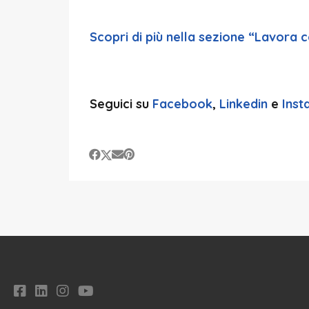
Scopri di più nella sezione “Lavora c
Seguici su
Facebook
,
Linkedin
e
Ins