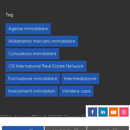
Tag
Agente immobiliare
Andamento mercato immobiliare
Consulenza immobiliare
CSI International Real Estate Network
Formazione immobiliare
Intermediazione
Investimenti immobiliari
Vendere casa
alla CCIAA di Lecco REA LC-283092 Capitale Sociale Euro
spettivi autori