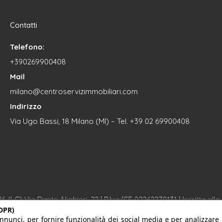
Contatti
Telefono:
+390269900408
Mail
milano@centroservizimmobiliari.com
Indirizzo
Via Ugo Bassi, 18 Milano (MI) – Tel. +39 02 69900408
26 (LC) Via Dante Alighieri, 22 | P.Iva/CF 02262270131 | Iscritta 
DPR)
mmagini del sito sono utilizzate su licenza di Shutterstock.com e ri
nnunci, per fornire funzionalità dei social media e per analizzare