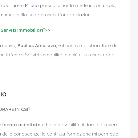
mmobiliare a
Milano
presso la nostra sede in zona Isola,
i numeri dello scorso anno. Congratulazioni!
Servizi Immobiliari?>>
creativo,
Paulius Ambraza
, è il nostro collaboratore di
n il Centro Servizi Immobiliari da più di un anno, dopo
IO
ORARE IN CSI?
i sento ascoltato
e ho la possibilità di dare e ricevere
sta delle conoscenze, la continua formazione mi permette