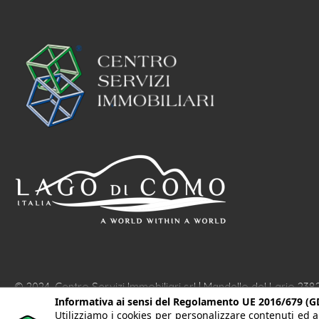
© 2024. Centro Servizi Immobiliari srl | Mandello del Lario 238
Informativa ai sensi del Regolamento UE 2016/679 (G
10.400,00 I.V. | PEC:
centroserviziimmobiliare@pec.it
| Alcune i
Utilizziamo i cookies per personalizzare contenuti ed a