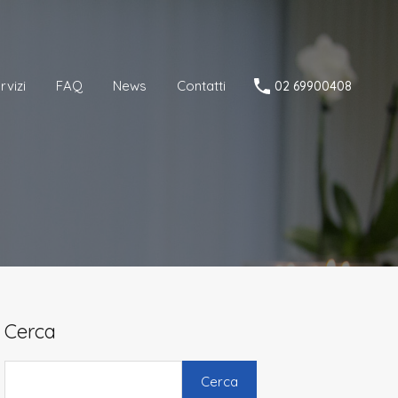
Servizi
FAQ
News
Contatti
02 69900408
rvizi
FAQ
News
Contatti
02 69900408
Cerca
Cerca